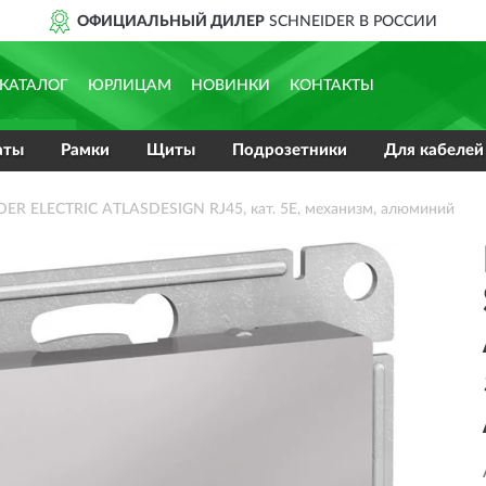
ОФИЦИАЛЬНЫЙ ДИЛЕР
SCHNEIDER В РОССИИ
КАТАЛОГ
ЮРЛИЦАМ
НОВИНКИ
КОНТАКТЫ
аты
Рамки
Щиты
Подрозетники
Для кабелей
ER ELECTRIC ATLASDESIGN RJ45, кат. 5Е, механизм, алюминий