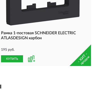
Рамка 1-постовая SCHNEIDER ELECTRIC
ATLASDESIGN карбон
195 руб.
- ХИТ -
продаж
КУПИТЬ
ы