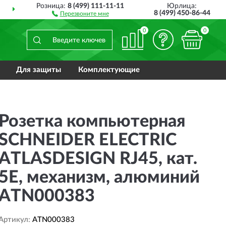
Розница:
8 (499) 111-11-11
Юрлица:
ДОСТАВИМ
ПО ВСЕЙ РОССИИ
8 (499) 450-86-44
Перезвоните мне
0
0
Для защиты
Комплектующие
Розетка компьютерная
SCHNEIDER ELECTRIC
ATLASDESIGN RJ45, кат.
5Е, механизм, алюминий
ATN000383
Артикул:
ATN000383