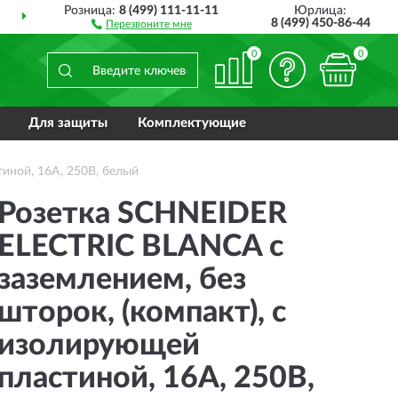
Розница:
8 (499) 111-11-11
Юрлица:
ПОЛНЫЙ
АССОРТИМЕНТ
8 (499) 450-86-44
Перезвоните мне
0
0
Для защиты
Комплектующие
иной, 16А, 250В, белый
Розетка SCHNEIDER
ELECTRIC BLANCA с
заземлением, без
шторок, (компакт), с
изолирующей
пластиной, 16А, 250В,