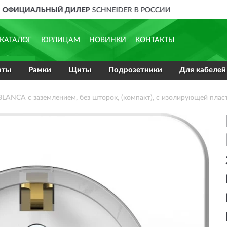
ДОСТАВИМ
ПО ВСЕЙ РОССИИ
КАТАЛОГ
ЮРЛИЦАМ
НОВИНКИ
КОНТАКТЫ
аты
Рамки
Щиты
Подрозетники
Для кабелей
LANCA с заземлением, без шторок, (компакт), с изолирующей пласт