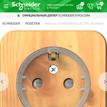
0
0
ОФИЦИАЛЬНЫЙ ДИЛЕР
SCHNEIDER В РОССИИ
SCHNEIDER
РОЗЕТКИ
Розетка SCHNEIDER ELECTRIC BLANCA с за