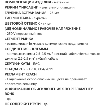
КОМПЛЕКТАЦИЯ ИЗДЕЛИЯ
- механизм
РЕЖИМ ФИКСАЦИИ
- винтами<br>лапками
ГЛУБИНА ВСТРАИВАНИЯ
- 25 мм
ТИП МОНТАЖА
- скрытый
ЦВЕТОВОЙ ОТТЕНОК
- титан
[UE] НОМИНАЛЬНОЕ РАБОЧЕЕ НАПРЯЖЕНИЕ
- 250 V переменный ток
СЕГМЕНТ РЫНКА
- рынок жилья<br>малые коммерческие предприятия
СОЕДИНЕНИЯ – КЛЕММЫ
- винтовые зажимы 2.5-2.5 мм² жесткий кабель<br>винтовые
зажимы 2.5-2.5 мм² гибкий кабель
СЕРТИФИКАТЫ
- EAC
СТАНДАРТЫ
- TP TС 004/2011
РЕГЛАМЕНТ REACH
- Содержание особо опасных веществ не превышает
пороговую величину
ИНФОРМАЦИЯ ОБ ИСКЛЮЧЕНИЯХ ПО РЕГЛАМЕНТУ
ROHS
- да
НЕ СОДЕРЖИТ РТУТИ
- да