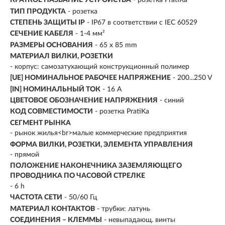
КРАТКОЕ НАЗВАНИЕ УСТРОЙСТВА
- розетка PratiKa
ТИП ПРОДУКТА
- розетка
СТЕПЕНЬ ЗАЩИТЫ IP
- IP67 в соответствии с IEC 60529
СЕЧЕНИЕ КАБЕЛЯ
- 1-4 мм²
РАЗМЕРЫ ОСНОВАНИЯ
- 65 x 85 mm
МАТЕРИАЛ ВИЛКИ, РОЗЕТКИ
- корпус: самозатухающий конструкционный полимер
[UE] НОМИНАЛЬНОЕ РАБОЧЕЕ НАПРЯЖЕНИЕ
- 200...250 V
[IN] НОМИНАЛЬНЫЙ ТОК
- 16 А
ЦВЕТОВОЕ ОБОЗНАЧЕНИЕ НАПРЯЖЕНИЯ
- синий
КОД СОВМЕСТИМОСТИ
- розетка PratiKa
СЕГМЕНТ РЫНКА
- рынок жилья<br>малые коммерческие предприятия
ФОРМА ВИЛКИ, РОЗЕТКИ, ЭЛЕМЕНТА УПРАВЛЕНИЯ
- прямой
ПОЛОЖЕНИЕ НАКОНЕЧНИКА ЗАЗЕМЛЯЮЩЕГО
ПРОВОДНИКА ПО ЧАСОВОЙ СТРЕЛКЕ
- 6 h
ЧАСТОТА СЕТИ
- 50/60 Гц
МАТЕРИАЛ КОНТАКТОВ
- трубки: латунь
СОЕДИНЕНИЯ – КЛЕММЫ
- невыпадающ. винты